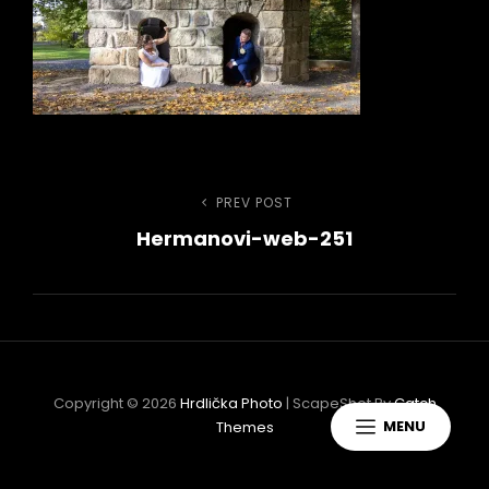
Navigace
PREV POST
Previous
Hermanovi-web-251
Post
pro
příspěvek
h
Copyright © 2026
Hrdlička Photo
|
ScapeShot By
Catch
MENU
Themes