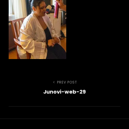
Navigace
PREV POST
Previous
Junovi-web-29
Post
pro
h
příspěvek