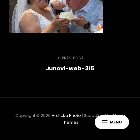
Navigace
PREV POST
Previous
Junovi-web-315
Post
pro
příspěvek
h
Copyright © 2026
Hrdlička Photo
|
ScapeShot By
Catch
MENU
Themes