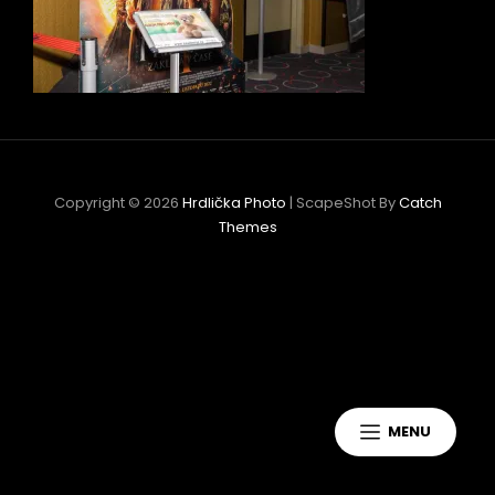
Copyright © 2026
Hrdlička Photo
|
ScapeShot By
Catch
Themes
h
MENU