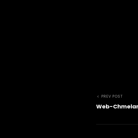
Naviga
Previous
PREV POST
Web-Chmelar
Post
pro
příspě