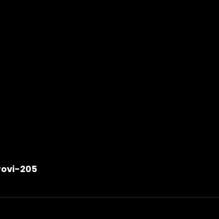
ce
ovi-205
vek