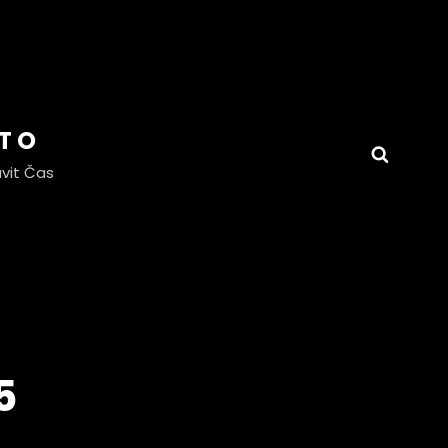
OTO
Searc
vit Čas
5