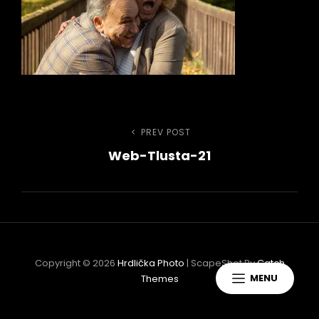
Navigace
PREV POST
Previous
Web-Tlusta-21
Post
pro
příspěvek
h
Copyright © 2026
Hrdlička Photo
|
ScapeShot By
Catch
MENU
Themes