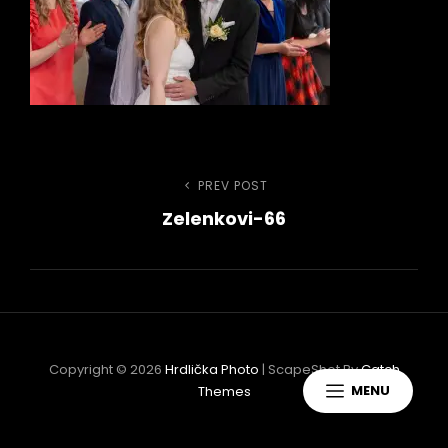
Navigace
PREV POST
Previous
Zelenkovi-66
Post
pro
příspěvek
h
Copyright © 2026
Hrdlička Photo
|
ScapeShot By
Catch
MENU
Themes