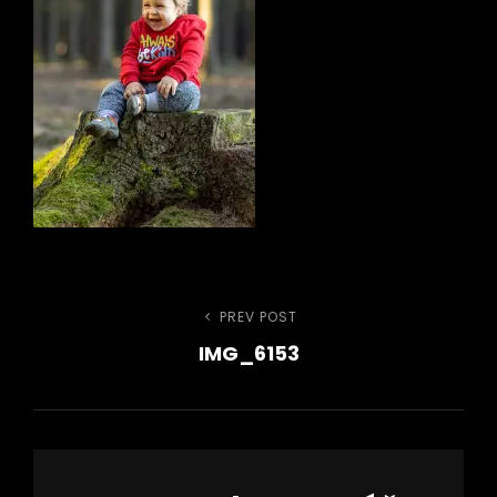
Navigace
PREV POST
Previous
IMG_6153
Post
pro
h
příspěvek